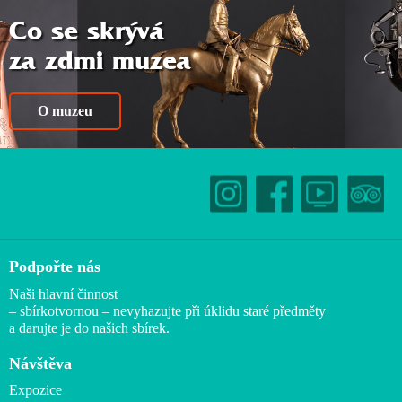
Co se skrývá
za zdmi muzea
O muzeu
Podpořte nás
Naši hlavní činnost
– sbírkotvornou – nevyhazujte při úklidu staré předměty
a darujte je do našich sbírek.
Návštěva
Expozice