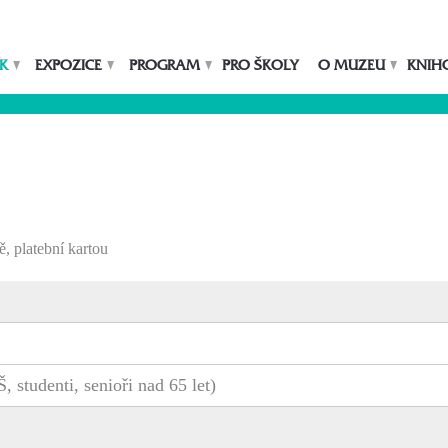
K
EXPOZICE
PROGRAM
PRO ŠKOLY
O MUZEU
KNIH
, platební kartou
Š, studenti, senioři nad 65 let)