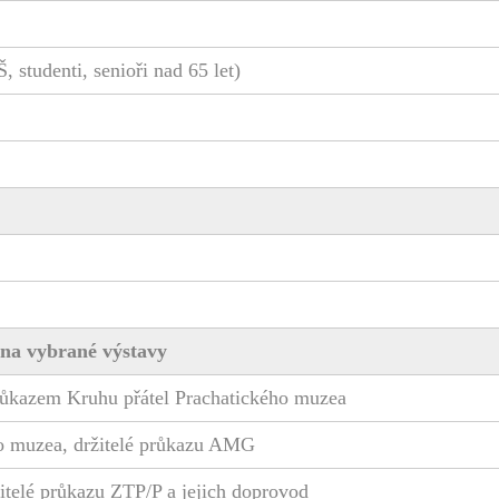
Š, studenti, senioři nad 65 let)
a na vybrané výstavy
průkazem Kruhu přátel Prachatického muzea
ho muzea, držitelé průkazu AMG
ržitelé průkazu ZTP/P a jejich doprovod