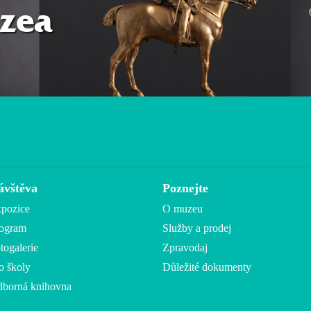
zea
ávštěva
Poznejte
pozice
O muzeu
ogram
Služby a prodej
togalerie
Zpravodaj
o školy
Důležité dokumenty
borná knihovna