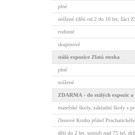
plné
snížené (děti od 2 do 10 let, žáci Z
rodinné
skupinové
stálá expozice Zlatá stezka
plné
snížené
ZDARMA
- do stálých expozic 
mateřské školy, základní školy s 
členové Kruhu přátel Prachatické
děti do 2 let, senioři nad 75 let, d