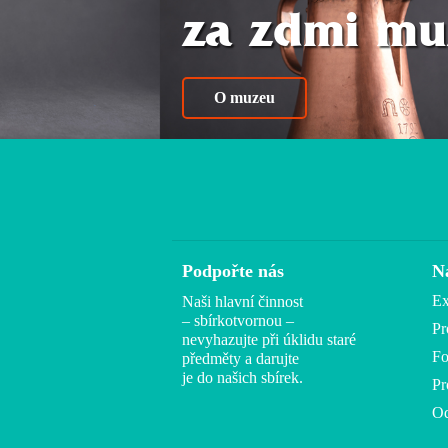
za zdmi mu
O muzeu
Podpořte nás
N
Ex
Naši hlavní činnost
– sbírkotvornou –
Pr
nevyhazujte při úklidu staré
Fo
předměty a darujte
je do našich sbírek.
Pr
Od