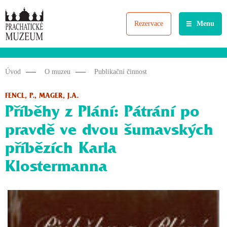
Rezervace
Menu
Úvod
O muzeu
Publikační činnost
FENCL, P., MAGER, J.A.
Příběhy z Plání: Pátrání po
pravdě ve dvou šumavských
příbězích Karla
Klostermanna