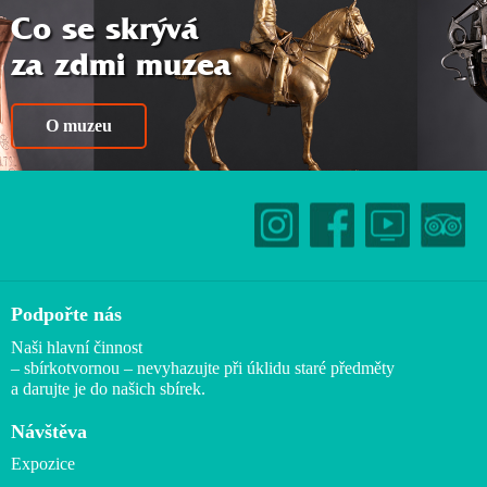
Co se skrývá
za zdmi muzea
O muzeu
Podpořte nás
Naši hlavní činnost
– sbírkotvornou – nevyhazujte při úklidu staré předměty
a darujte je do našich sbírek.
Návštěva
Expozice