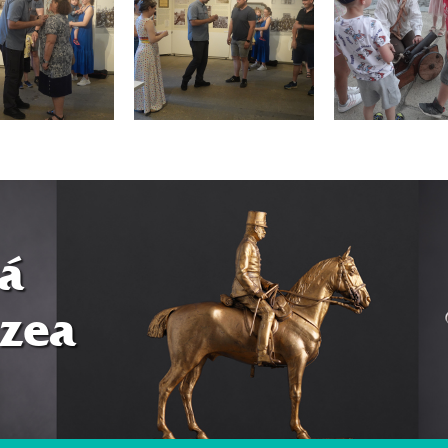
á
zea