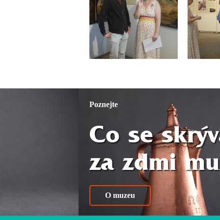
Poznejte
Co se skrýv
za zdmi mu
O muzeu