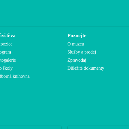
ávštěva
Poznejte
pozice
O muzeu
ogram
Služby a prodej
togalerie
Zpravodaj
o školy
Důležité dokumenty
borná knihovna