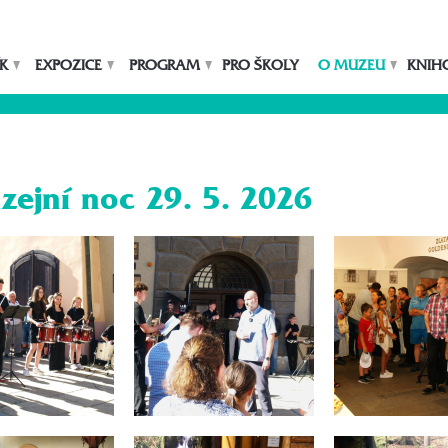
K
EXPOZICE
PROGRAM
PRO ŠKOLY
O MUZEU
KNIH
zejní noc 29. 5. 2026