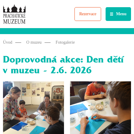
Rezervace
Menu
Úvod
O muzeu
Fotogalerie
Doprovodná akce: Den dětí
v muzeu - 2.6. 2026