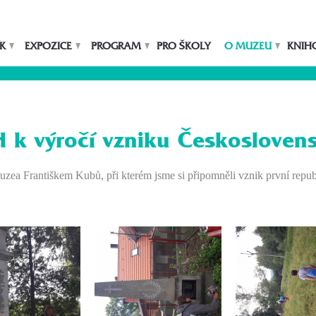
K
EXPOZICE
PROGRAM
PRO ŠKOLY
O MUZEU
KNIH
 k výročí vzniku Českosloven
uzea Františkem Kubů, při kterém jsme si připomněli vznik první repub