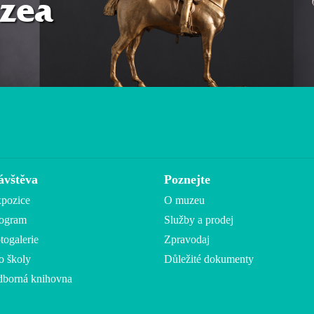
zea
ávštěva
Poznejte
pozice
O muzeu
ogram
Služby a prodej
togalerie
Zpravodaj
o školy
Důležité dokumenty
borná knihovna