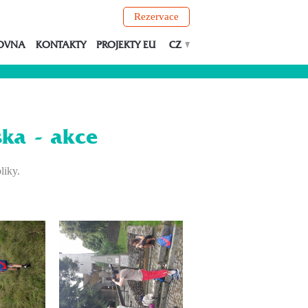
Rezervace
OVNA
KONTAKTY
PROJEKTY EU
CZ
ska - akce
liky.