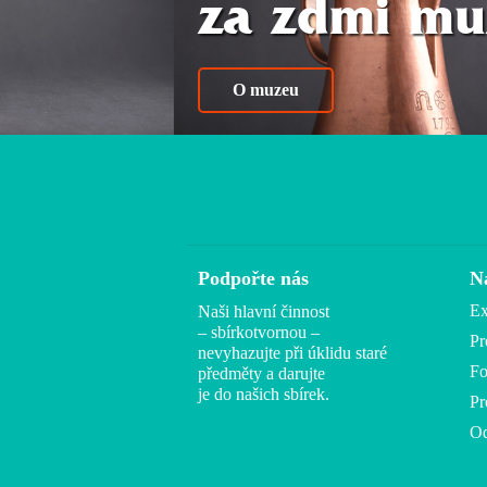
za zdmi mu
O muzeu
Podpořte nás
N
Ex
Naši hlavní činnost
– sbírkotvornou –
Pr
nevyhazujte při úklidu staré
Fo
předměty a darujte
je do našich sbírek.
Pr
Od