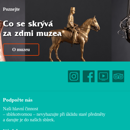
Poznejte
Co se skrývá
za zdmi muzea
O muzeu
Podpořte nás
Naši hlavní činnost
– sbírkotvornou – nevyhazujte při úklidu staré předměty
a darujte je do našich sbírek.