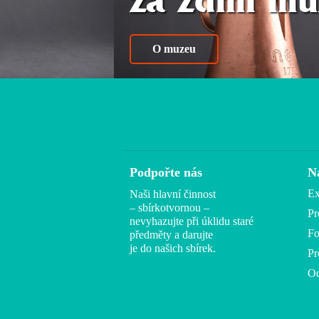
za zdmi mu
O muzeu
Podpořte nás
N
Ex
Naši hlavní činnost
– sbírkotvornou –
Pr
nevyhazujte při úklidu staré
Fo
předměty a darujte
je do našich sbírek.
Pr
Od