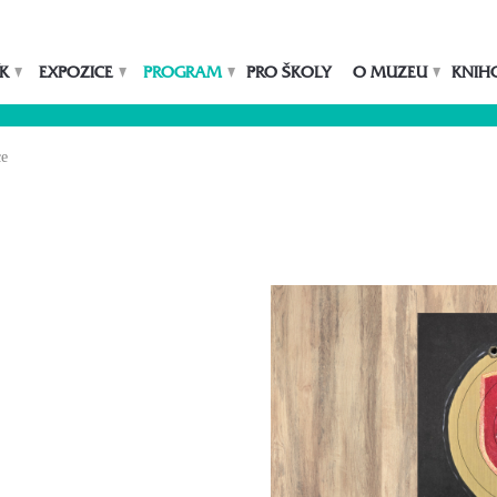
K
EXPOZICE
PROGRAM
PRO ŠKOLY
O MUZEU
KNIH
ce