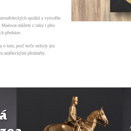
trostřeleckých spolků a vytvoříte
ie. Malovat můžete z ruky i přes
ch představ.
 a o tom, proč terče nebyly jen
ými uměleckými předměty.
á