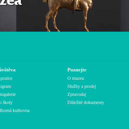
zea
ávštěva
Poznejte
pozice
O muzeu
ogram
Služby a prodej
togalerie
Zpravodaj
o školy
Důležité dokumenty
borná knihovna