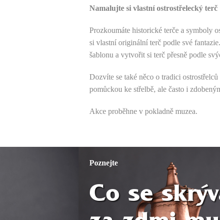
Namalujte si vlastní ostrostřelecký terč
Prozkoumáte historické terče a symboly os
si vlastní originální terč podle své fantaz
šablonu a vytvořit si terč přesně podle svý
Dozvíte se také něco o tradici ostrostřelců
pomůckou ke střelbě, ale často i zdoben
Akce proběhne v pokladně muzea.
Poznejte
Co se skrýv