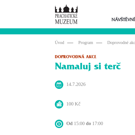
NÁVŠTĚVNÍ
Úvod
Program
Doprovodné ak
DOPROVODNÁ AKCE
Namaluj si terč
14.7.2026
100 Kč
Od
15:00
do
17:00