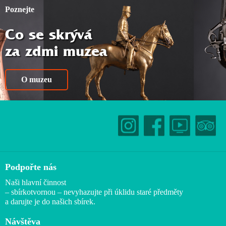
Poznejte
Co se skrývá
za zdmi muzea
O muzeu
Podpořte nás
Naši hlavní činnost
– sbírkotvornou – nevyhazujte při úklidu staré předměty
a darujte je do našich sbírek.
Návštěva