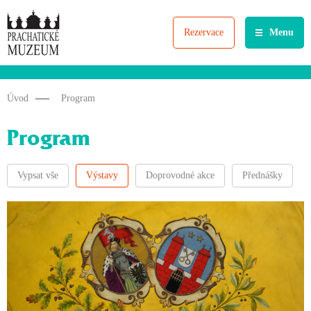
Rezervace
Menu
Úvod
Program
Program
Vypsat vše
Výstavy
Doprovodné akce
Přednášky